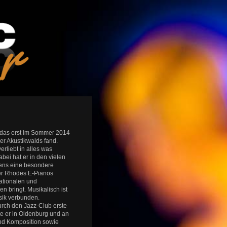
, das erst im Sommer 2014
er Akustikwalds fand.
verliebt in alles was
bei hat er in den vielen
kens eine besondere
er Rhodes E-Pianos
nationalen und
n bringt. Musikalisch ist
usik verbunden.
rch den Jazz-Club erste
e er in Oldenburg und an
nd Komposition sowie